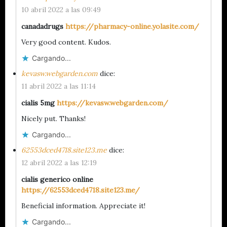
10 abril 2022 a las 09:49
canadadrugs
https://pharmacy-online.yolasite.com/
Very good content. Kudos.
Cargando...
kevasw.webgarden.com
dice:
11 abril 2022 a las 11:14
cialis 5mg
https://kevasw.webgarden.com/
Nicely put. Thanks!
Cargando...
62553dced4718.site123.me
dice:
12 abril 2022 a las 12:19
cialis generico online
https://62553dced4718.site123.me/
Beneficial information. Appreciate it!
Cargando...