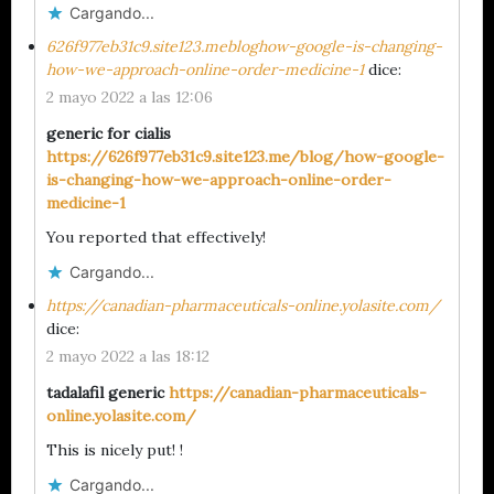
Cargando...
626f977eb31c9.site123.mebloghow-google-is-changing-
how-we-approach-online-order-medicine-1
dice:
2 mayo 2022 a las 12:06
generic for cialis
https://626f977eb31c9.site123.me/blog/how-google-
is-changing-how-we-approach-online-order-
medicine-1
You reported that effectively!
Cargando...
https://canadian-pharmaceuticals-online.yolasite.com/
dice:
2 mayo 2022 a las 18:12
tadalafil generic
https://canadian-pharmaceuticals-
online.yolasite.com/
This is nicely put! !
Cargando...