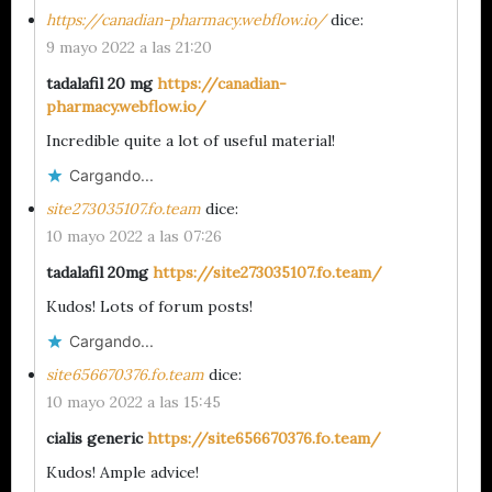
https://canadian-pharmacy.webflow.io/
dice:
9 mayo 2022 a las 21:20
tadalafil 20 mg
https://canadian-
pharmacy.webflow.io/
Incredible quite a lot of useful material!
Cargando...
site273035107.fo.team
dice:
10 mayo 2022 a las 07:26
tadalafil 20mg
https://site273035107.fo.team/
Kudos! Lots of forum posts!
Cargando...
site656670376.fo.team
dice:
10 mayo 2022 a las 15:45
cialis generic
https://site656670376.fo.team/
Kudos! Ample advice!