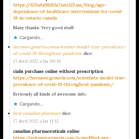
https://625a9a98d5fa7.site123.me/blog/age-
dependence-of-healthcare-interventions-for-covid-
19-in-ontario-canada
Many thanks. Very good stuff.
Cargando...
hernswe.gonevis.comscientists-model-true-prevalence-
of-covid-19-throughout-pandemic
dice:
17 abril 2022 a las 00:19
cialis purchase online without prescription
https://hernswe.gonevis.com/scientists-model-true-
prevalence-of-covid-19-throughout-pandemic/
Seriously all kinds of awesome info.
Cargando...
best canadian pharmacy
dice:
17 abril 2022 a las 11:12
canadian pharmaceuticals online
https://selomns.gonevis.com/a-modified-age-