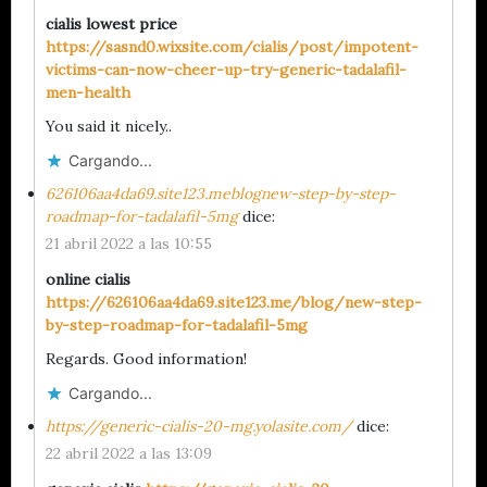
cialis lowest price
https://sasnd0.wixsite.com/cialis/post/impotent-
victims-can-now-cheer-up-try-generic-tadalafil-
men-health
You said it nicely..
Cargando...
626106aa4da69.site123.meblognew-step-by-step-
roadmap-for-tadalafil-5mg
dice:
21 abril 2022 a las 10:55
online cialis
https://626106aa4da69.site123.me/blog/new-step-
by-step-roadmap-for-tadalafil-5mg
Regards. Good information!
Cargando...
https://generic-cialis-20-mg.yolasite.com/
dice:
22 abril 2022 a las 13:09