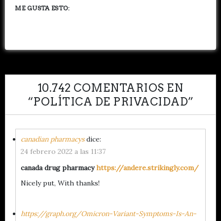
ME GUSTA ESTO:
10.742 COMENTARIOS EN
“
POLÍTICA DE PRIVACIDAD
”
canadian pharmacys
dice:
24 febrero 2022 a las 11:37
canada drug pharmacy
https://andere.strikingly.com/
Nicely put, With thanks!
https://graph.org/Omicron-Variant-Symptoms-Is-An-