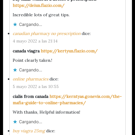
https://deiun.flazio.com/
Incredible lots of great tips.
Cargando...
canadian pharmacy no prescription
dice:
4 mayo 2022 a las 21:14
canada viagra
https://kertyun.flazio.com/
Point clearly taken.!
Cargando...
online pharmacies
dice:
5 mayo 2022 a las 10:55
cialis from canada
https://kerntyas.gonevis.com/the-
mafia-guide-to-online-pharmacies/
With thanks, Helpful information!
Cargando...
buy viagra 25mg
dice: