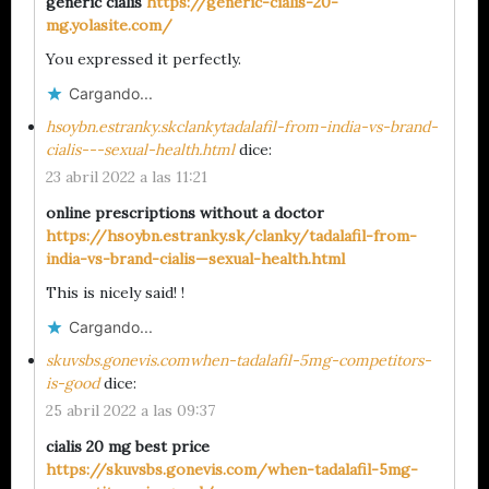
generic cialis
https://generic-cialis-20-
mg.yolasite.com/
You expressed it perfectly.
Cargando...
hsoybn.estranky.skclankytadalafil-from-india-vs-brand-
cialis---sexual-health.html
dice:
23 abril 2022 a las 11:21
online prescriptions without a doctor
https://hsoybn.estranky.sk/clanky/tadalafil-from-
india-vs-brand-cialis—sexual-health.html
This is nicely said! !
Cargando...
skuvsbs.gonevis.comwhen-tadalafil-5mg-competitors-
is-good
dice:
25 abril 2022 a las 09:37
cialis 20 mg best price
https://skuvsbs.gonevis.com/when-tadalafil-5mg-