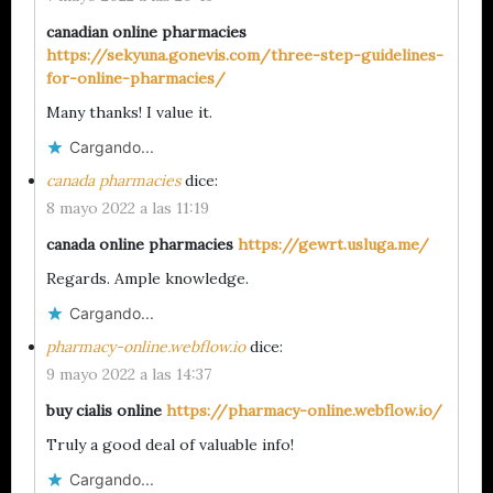
canadian online pharmacies
https://sekyuna.gonevis.com/three-step-guidelines-
for-online-pharmacies/
Many thanks! I value it.
Cargando...
canada pharmacies
dice:
8 mayo 2022 a las 11:19
canada online pharmacies
https://gewrt.usluga.me/
Regards. Ample knowledge.
Cargando...
pharmacy-online.webflow.io
dice:
9 mayo 2022 a las 14:37
buy cialis online
https://pharmacy-online.webflow.io/
Truly a good deal of valuable info!
Cargando...