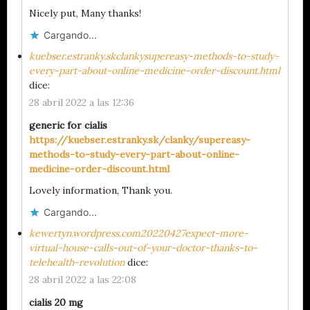
Nicely put, Many thanks!
Cargando...
kuebser.estranky.skclankysupereasy-methods-to-study-
every-part-about-online-medicine-order-discount.html
dice:
28 abril 2022 a las 12:36
generic for cialis
https://kuebser.estranky.sk/clanky/supereasy-
methods-to-study-every-part-about-online-
medicine-order-discount.html
Lovely information, Thank you.
Cargando...
kewertyn.wordpress.com20220427expect-more-
virtual-house-calls-out-of-your-doctor-thanks-to-
telehealth-revolution
dice:
28 abril 2022 a las 22:08
cialis 20 mg