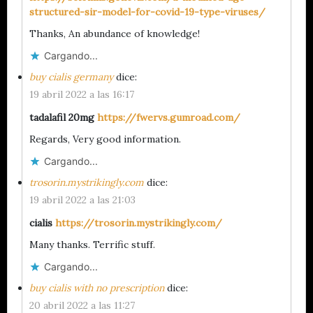
structured-sir-model-for-covid-19-type-viruses/
Thanks, An abundance of knowledge!
Cargando...
buy cialis germany
dice:
19 abril 2022 a las 16:17
tadalafil 20mg
https://fwervs.gumroad.com/
Regards, Very good information.
Cargando...
trosorin.mystrikingly.com
dice:
19 abril 2022 a las 21:03
cialis
https://trosorin.mystrikingly.com/
Many thanks. Terrific stuff.
Cargando...
buy cialis with no prescription
dice:
20 abril 2022 a las 11:27