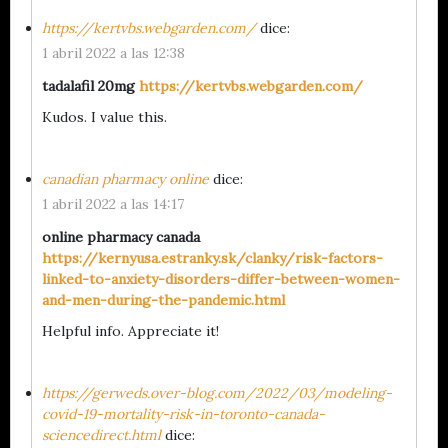
https://kertvbs.webgarden.com/
dice:
1 abril 2022 a las 12:38
tadalafil 20mg
https://kertvbs.webgarden.com/
Kudos. I value this.
canadian pharmacy online
dice:
1 abril 2022 a las 14:17
online pharmacy canada
https://kernyusa.estranky.sk/clanky/risk-factors-
linked-to-anxiety-disorders-differ-between-women-
and-men-during-the-pandemic.html
Helpful info. Appreciate it!
https://gerweds.over-blog.com/2022/03/modeling-
covid-19-mortality-risk-in-toronto-canada-
sciencedirect.html
dice: