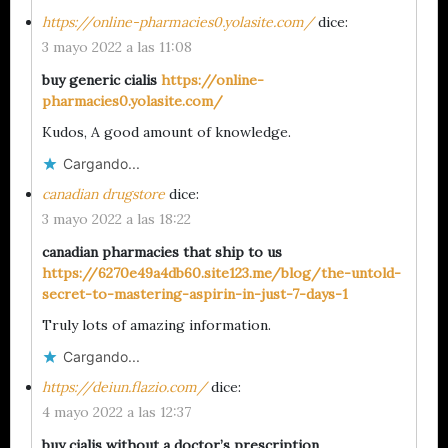
https://online-pharmacies0.yolasite.com/
dice:
3 mayo 2022 a las 11:08
buy generic cialis
https://online-
pharmacies0.yolasite.com/
Kudos, A good amount of knowledge.
Cargando...
canadian drugstore
dice:
3 mayo 2022 a las 18:22
canadian pharmacies that ship to us
https://6270e49a4db60.site123.me/blog/the-untold-
secret-to-mastering-aspirin-in-just-7-days-1
Truly lots of amazing information.
Cargando...
https://deiun.flazio.com/
dice:
4 mayo 2022 a las 12:37
buy cialis without a doctor’s prescription