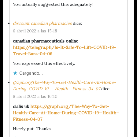
You actually suggested this adequately!
discount canadian pharmacies
dice:
6 abril 2022 a las 15:18
canadian pharmaceuticals online
https://telegra.ph/Is-It-Safe-To-Lift-COVID-19-
Travel-Bans-04-06
You expressed this effectively.
Cargando...
graph.orgThe-Way-To-Get-Health-Care-At-Home-
During-COVID-19---Health--Fitness-04-07
dice:
8 abril 2022 a las 16:10
cialis uk
https://graph.org/The-Way-To-Get-
Health-Care-At-Home-During-COVID-19—Health–
Fitness-04-07
Nicely put. Thanks.