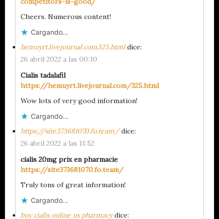
competitors-is-good/
Cheers. Numerous content!
Cargando...
hemuyrt.livejournal.com325.html
dice:
26 abril 2022 a las 00:10
Cialis tadalafil
https://hemuyrt.livejournal.com/325.html
Wow lots of very good information!
Cargando...
https://site373681070.fo.team/
dice:
26 abril 2022 a las 11:52
cialis 20mg prix en pharmacie
https://site373681070.fo.team/
Truly tons of great information!
Cargando...
buy cialis online us pharmacy
dice: