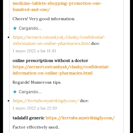
medicine-tablets-shopping-promotion-one-
hundred-and-one/
Cheers! Very good information.
Cargando...
https://sernert.estranky.sk/clanky/confidential-
information-on-online-pharmacies.html
dice:
1 mayo 2022 a las 11:43
online prescriptions without a doctor
https://sernert.estranky.sk/clanky/confidential-
information-on-online-pharmacies.html
Regards! Numerous tips.
Cargando...
https://kertubs.mystrikingly.com/
dice:
1 mayo 2022 a las 22:30
tadalafil generic
https://kertubs.mystrikingly.com/
Factor effectively used..