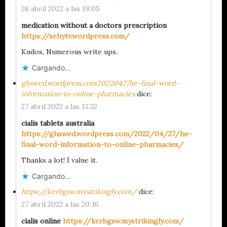
26 abril 2022 a las 19:05
medication without a doctors prescription
https://sehytv.wordpress.com/
Kudos, Numerous write ups.
Cargando...
ghswed.wordpress.com20220427he-final-word-
information-to-online-pharmacies
dice:
27 abril 2022 a las 13:32
cialis tablets australia
https://ghswed.wordpress.com/2022/04/27/he-
final-word-information-to-online-pharmacies/
Thanks a lot! I value it.
Cargando...
https://kerbgsw.mystrikingly.com/
dice:
27 abril 2022 a las 20:16
cialis online
https://kerbgsw.mystrikingly.com/