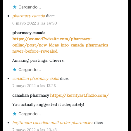
Cargando...
pharmacy canada
dice:
6 mayo 2022 a las 14:50
pharmacy canada
https://womed7.wixsite.com/pharmacy-
online/post/new-ideas-into-canada-pharmacies-
never-before-revealed
Amazing postings. Cheers.
Cargando...
canadian pharmacy cialis
dice:
7 mayo 2022 a las 13:25
canadian pharmacy
https://kerntyast.flazio.com/
You actually suggested it adequately!
Cargando...
legitimate canadian mail order pharmacies
dice:
7 mayo 2022 a las 20:43