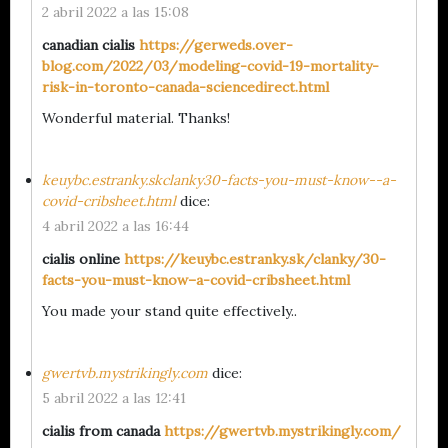
2 abril 2022 a las 15:08
canadian cialis
https://gerweds.over-
blog.com/2022/03/modeling-covid-19-mortality-
risk-in-toronto-canada-sciencedirect.html
Wonderful material. Thanks!
keuybc.estranky.skclanky30-facts-you-must-know--a-
covid-cribsheet.html
dice:
4 abril 2022 a las 16:44
cialis online
https://keuybc.estranky.sk/clanky/30-
facts-you-must-know–a-covid-cribsheet.html
You made your stand quite effectively..
gwertvb.mystrikingly.com
dice:
5 abril 2022 a las 12:41
cialis from canada
https://gwertvb.mystrikingly.com/