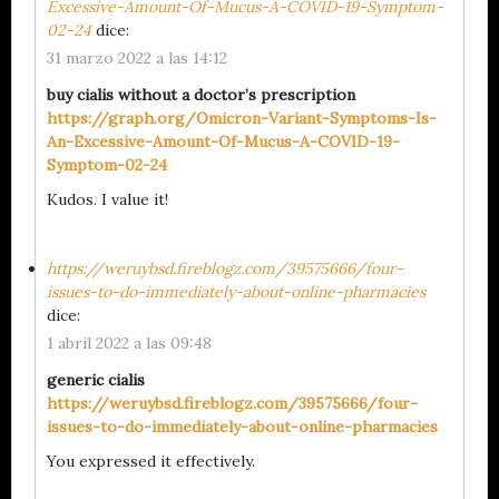
Excessive-Amount-Of-Mucus-A-COVID-19-Symptom-
02-24
dice:
31 marzo 2022 a las 14:12
buy cialis without a doctor’s prescription
https://graph.org/Omicron-Variant-Symptoms-Is-
An-Excessive-Amount-Of-Mucus-A-COVID-19-
Symptom-02-24
Kudos. I value it!
https://weruybsd.fireblogz.com/39575666/four-
issues-to-do-immediately-about-online-pharmacies
dice:
1 abril 2022 a las 09:48
generic cialis
https://weruybsd.fireblogz.com/39575666/four-
issues-to-do-immediately-about-online-pharmacies
You expressed it effectively.