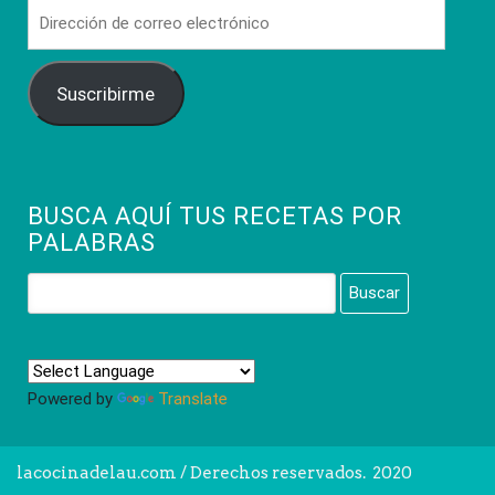
Dirección
de
correo
Suscribirme
electrónico
BUSCA AQUÍ TUS RECETAS POR
PALABRAS
Buscar:
Powered by
Translate
lacocinadelau.com
/ Derechos reservados. 2020