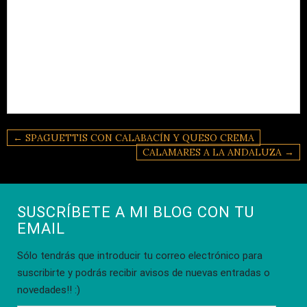
Navegación
← SPAGUETTIS CON CALABACÍN Y QUESO CREMA
de
CALAMARES A LA ANDALUZA →
entradas
SUSCRÍBETE A MI BLOG CON TU
EMAIL
Sólo tendrás que introducir tu correo electrónico para
suscribirte y podrás recibir avisos de nuevas entradas o
novedades!! :)