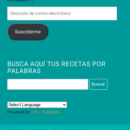
novedades!! :)
Dirección
de
correo
Suscribirme
electrónico
BUSCA AQUÍ TUS RECETAS POR
PALABRAS
Buscar:
Powered by
Translate