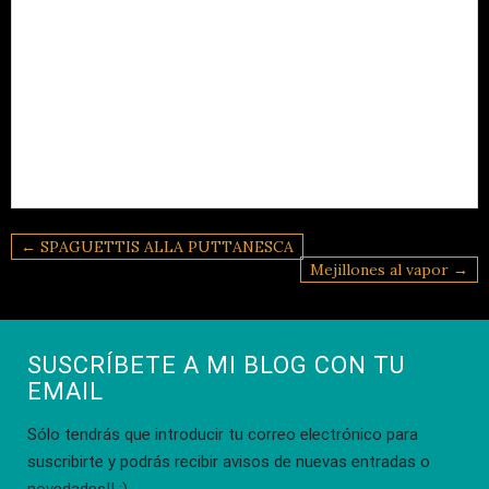
Navegación
← SPAGUETTIS ALLA PUTTANESCA
de
Mejillones al vapor →
entradas
SUSCRÍBETE A MI BLOG CON TU
EMAIL
Sólo tendrás que introducir tu correo electrónico para
suscribirte y podrás recibir avisos de nuevas entradas o