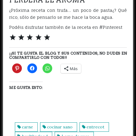
PERDERÁ EL AROMA
¿Próxima receta con trufa… un poco de pasta¿? Qué
rico, sólo de pensarlo se me hace la boca agua.
Podéis disfrutar también de la receta en #Pinterest
⭐
⭐
⭐
⭐
⭐
Puntuación: 5 de 5.
¡¡SI TE GUSTA EL BLOG Y SUS CONTENIDOS, NO DUDES EN
COMPARTIRLO CON TODOS!!
Más
ME GUSTA ESTO:
carne
cocinar sano
entrecot