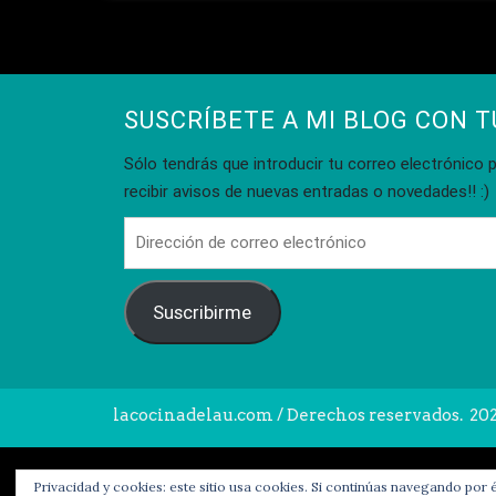
SUSCRÍBETE A MI BLOG CON T
Sólo tendrás que introducir tu correo electrónico p
recibir avisos de nuevas entradas o novedades!! :)
Dirección
de
correo
Suscribirme
electrónico
lacocinadelau.com
/ Derechos reservados. 20
Privacidad y cookies: este sitio usa cookies. Si continúas navegando por é