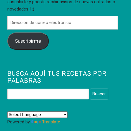
suscribirte y podrás recibir avisos de nuevas entradas o
novedades!! :)
Dirección
de
correo
Suscribirme
electrónico
BUSCA AQUÍ TUS RECETAS POR
PALABRAS
Buscar:
Powered by
Translate